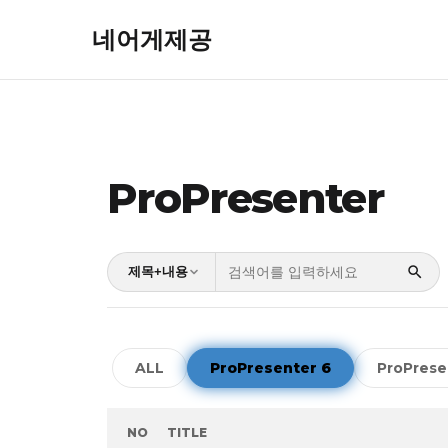
네어게제공
ProPresenter
제목+내용
ALL
ProPresenter 6
ProPrese
NO
TITLE