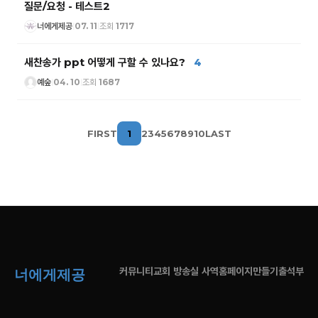
질문/요청 - 테스트2
너에게제공
07. 11
조회 1717
|
|
새찬송가 ppt 어떻게 구할 수 있나요?
4
예숲
04. 10
조회 1687
|
|
FIRST
1
2
3
4
5
6
7
8
9
10
LAST
커뮤니티
교회 방송실 사역
홈페이지만들기
출석부
너에게제공