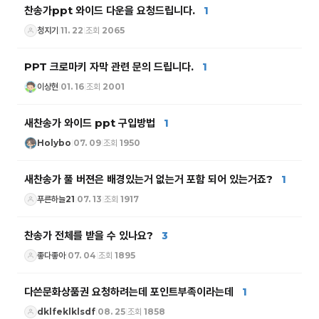
찬송가ppt 와이드 다운을 요청드립니다.
1
청지기
11. 22
조회 2065
|
|
PPT 크로마키 자막 관련 문의 드립니다.
1
이상현
01. 16
조회 2001
|
|
새찬송가 와이드 ppt 구입방법
1
Holybo
07. 09
조회 1950
|
|
새찬송가 풀 버젼은 배경있는거 없는거 포함 되어 있는거죠?
1
푸른하늘21
07. 13
조회 1917
|
|
찬송가 전체를 받을 수 있나요?
3
좋다좋아
07. 04
조회 1895
|
|
다쓴문화상품권 요청하려는데 포인트부족이라는데
1
dklfeklklsdf
08. 25
조회 1858
|
|