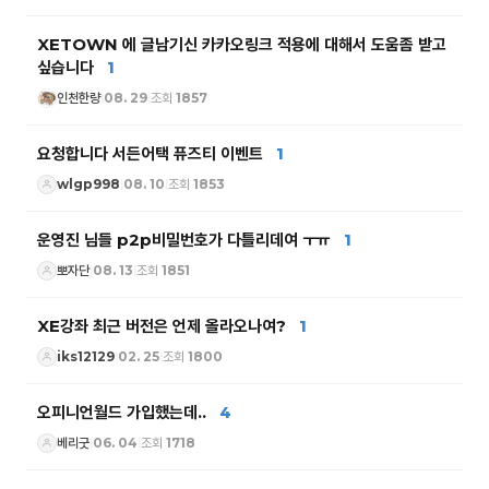
XETOWN 에 글남기신 카카오링크 적용에 대해서 도움좀 받고
싶습니다
1
인천한량
08. 29
조회 1857
|
|
요청합니다 서든어택 퓨즈티 이벤트
1
wlgp998
08. 10
조회 1853
|
|
운영진 님들 p2p비밀번호가 다틀리데여 ㅜㅠ
1
뽀자단
08. 13
조회 1851
|
|
XE강좌 최근 버전은 언제 올라오나여?
1
iks12129
02. 25
조회 1800
|
|
오피니언월드 가입했는데..
4
베리굿
06. 04
조회 1718
|
|